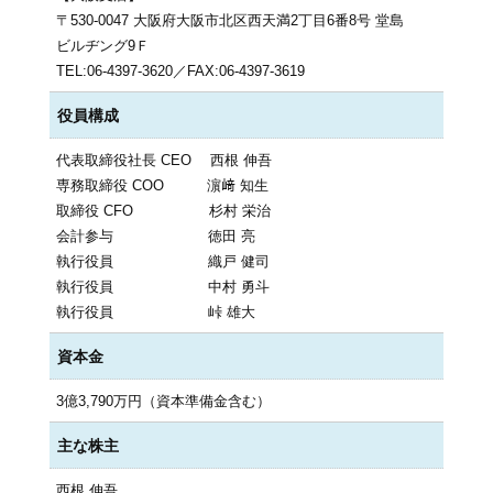
〒530-0047 大阪府大阪市北区西天満2丁目6番8号 堂島
ビルヂング9Ｆ
TEL:06-4397-3620／FAX:06-4397-3619
役員構成
代表取締役社長 CEO 西根 伸吾
専務取締役 COO 濵﨑 知生
取締役 CFO 杉村 栄治
会計参与 徳田 亮
執行役員 織戸 健司
執行役員 中村 勇斗
執行役員 峠 雄大
資本金
3億3,790万円（資本準備金含む）
主な株主
西根 伸吾