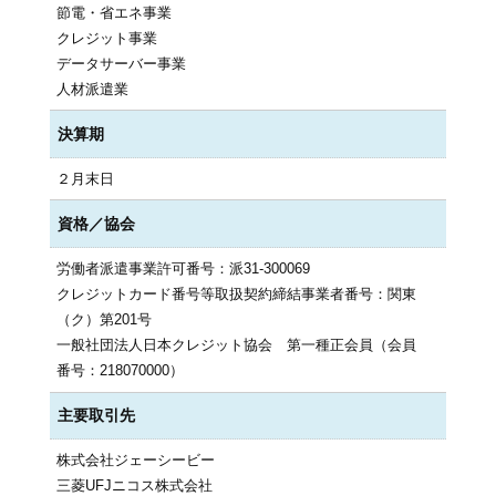
節電・省エネ事業
クレジット事業
データサーバー事業
人材派遣業
決算期
２月末日
資格／協会
労働者派遣事業許可番号：派31-300069
クレジットカード番号等取扱契約締結事業者番号：関東
（ク）第201号
一般社団法人日本クレジット協会 第一種正会員（会員
番号：218070000）
主要取引先
株式会社ジェーシービー
三菱UFJニコス株式会社