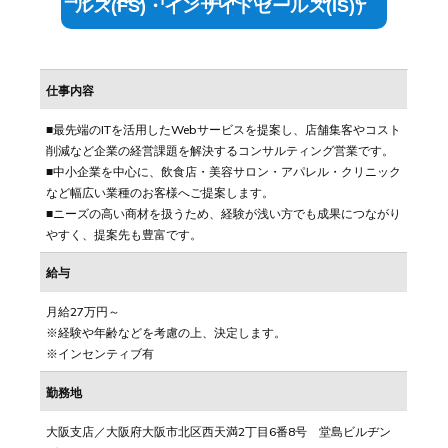
ルス
(FS)
・インサイドセールス
(IS)
）
仕事内容
■最先端のITを活用したWebサービスを提案し、店舗集客やコスト
削減など企業の経営課題を解決するコンサルティング営業です。
■中小企業を中心に、飲食店・美容サロン・アパレル・クリニック
など幅広い業種のお客様へご提案します。
■ニーズの高い商材を扱うため、経験が浅い方でも成果につながり
やすく、提案先も豊富です。
給与
月給27万円～
※経験や年齢などを考慮の上、決定します。
※インセンティブ有
勤務地
大阪支店／大阪府大阪市北区西天満2丁目6番8号 堂島ビルヂン